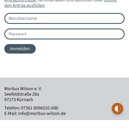
Antragsformular
herunterladen und ausfüllen oder
online
den Antrag ausfüllen
.
Anmelden
Morbus Wilson e. V.
Seefeldstraße 28a
97273 Kürnach
Telefon:
07361 8096510 (AB)
E-Mail:
info@morbus-wilson.de
IBAN: DE72 7115 0000 0000 0426 55
Sparkasse Rosenheim - Bad Aibling