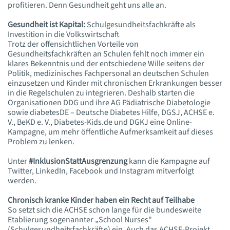
profitieren. Denn Gesundheit geht uns alle an.
Gesundheit ist Kapital:
Schulgesundheitsfachkräfte als
Investition in die Volkswirtschaft
Trotz der offensichtlichen Vorteile von
Gesundheitsfachkräften an Schulen fehlt noch immer ein
klares Bekenntnis und der entschiedene Wille seitens der
Politik, medizinisches Fachpersonal an deutschen Schulen
einzusetzen und Kinder mit chronischen Erkrankungen besser
in die Regelschulen zu integrieren. Deshalb starten die
Organisationen DDG und ihre AG Pädiatrische Diabetologie
sowie diabetesDE – Deutsche Diabetes Hilfe, DGSJ, ACHSE e.
V., BeKD e. V., Diabetes-Kids.de und DGKJ eine Online-
Kampagne, um mehr öffentliche Aufmerksamkeit auf dieses
Problem zu lenken.
Unter
#InklusionStattAusgrenzung
kann die Kampagne auf
Twitter, LinkedIn, Facebook und Instagram mitverfolgt
werden.
Chronisch kranke Kinder haben ein Recht auf Teilhabe
So setzt sich die ACHSE schon lange für die bundesweite
Etablierung sogenannter „School Nurses"
(Schulgesundheitsfachkräfte) ein. Auch das ACHSE-Projekt