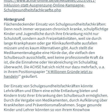
https://www.achse-online.de/de/Aktuelles/2023/0911-
Inklusion-statt-Ausgrenzung-Online-Kampagne-
Schulgesundheitsfachkraefte.php
Hintergrund
Flächendeckender Einsatz von Schulgesundheitsfachkräften:
Denn noch immer verpassen chronisch kranke, schulpflichtige
Kinder und Jugendliche durch ihre Erkrankung nicht nur
Schulstoff, sondern auch Freizeitaktivitäten, weil sie durch
lange Krankphasen oder gar Klinikaufenthalte ausfallen
müssen und es kaum Alternativen gibt. Auch stellt die
Medikamentenabgabe eine Hürde dar, die vielfach den
Schulbesuch ausschließt, weil keine professionelle Kraft da
ist, die die Einnahme oder Verabreichung im Schulalltag
überwacht. Die ACHSE hat sich nicht nur dazu mehrfach, u.a.
in ihrem Positionspapier
"4 Millionen Gründe jetzt zu
handeln
!" geäußert.
Der Einsatz von Schulgesundheitsfachkräften könnte
Lehrkräften und Eltern eine echte Entlastung bieten und
Kindern trotz ihrer Erkrankung den Schulbesuch ermöglichen.
Durch die Vergabe von Medikamenten, durch Aufklärung über
Krankheiten und Präventionsmaßnahmen. Sogar gesunde
Kinder und Lehrer könnten so von ihrem Knowhow